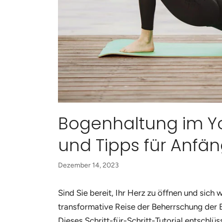
who
are
using
a
screen
reader;
Press
Control-
F10
to
open
Bogenhaltung im Yo
an
accessibility
und Tipps für Anfä
menu.
Dezember 14, 2023
Sind Sie bereit, Ihr Herz zu öffnen und sich 
transformative Reise der Beherrschung der 
Dieses Schritt-für-Schritt-Tutorial entschlü